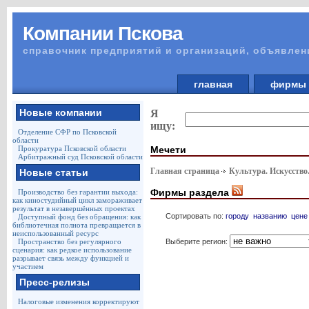
Компании Пскова
справочник предприятий и организаций, объявлен
главная
фирм
Новые компании
Я
ищу:
Отделение СФР по Псковской
области
Мечети
Прокуратура Псковской области
Арбитражный суд Псковской области
Главная страница
Культура. Искусство
Новые статьи
Фирмы раздела
Производство без гарантии выхода:
как киностудийный цикл замораживает
результат в незавершённых проектах
Сортировать по:
городу
названию
цене
Доступный фонд без обращения: как
библиотечная полнота превращается в
неиспользованный ресурс
Выберите регион:
Пространство без регулярного
сценария: как редкое использование
разрывает связь между функцией и
участием
Пресс-релизы
Налоговые изменения корректируют