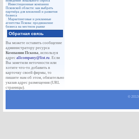
поведение локального спроса
Инвестиционные компании
Псковской области: как выбрать
партнёра для вложений и развития
бизнеса
Маркетинговые и рекламные
агентства Пскова: продвижение
бизнеса на местном рынке
Обратная связь
Вы можете оставить сообщение
администратору ресурса
Компании Пскова
, используя
адрес
allcompany@list.ru
. Если
Вы заметили неточности или
хотите что-то добавить в
карточку своей фирмы, то
пишите нам об этом, обязательно
указав адрес размещения (URL
страницы).
© 2013