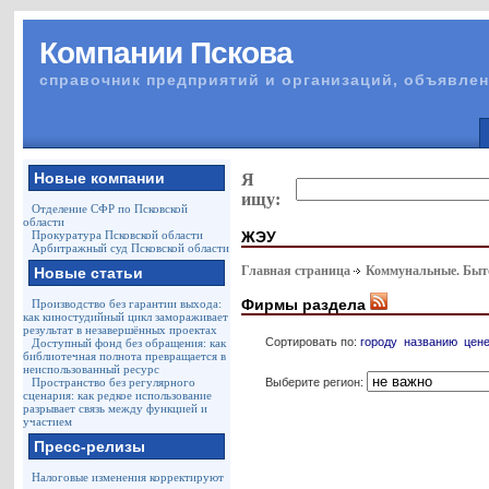
Компании Пскова
справочник предприятий и организаций, объявлен
Новые компании
Я
ищу:
Отделение СФР по Псковской
области
ЖЭУ
Прокуратура Псковской области
Арбитражный суд Псковской области
Главная страница
Коммунальные. Быто
Новые статьи
Фирмы раздела
Производство без гарантии выхода:
как киностудийный цикл замораживает
результат в незавершённых проектах
Сортировать по:
городу
названию
цен
Доступный фонд без обращения: как
библиотечная полнота превращается в
неиспользованный ресурс
Выберите регион:
Пространство без регулярного
сценария: как редкое использование
разрывает связь между функцией и
участием
Пресс-релизы
Налоговые изменения корректируют