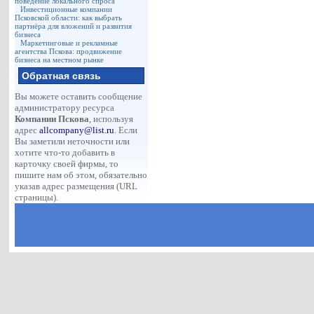
поведение локального спроса
Инвестиционные компании
Псковской области: как выбрать
партнёра для вложений и развития
бизнеса
Маркетинговые и рекламные
агентства Пскова: продвижение
бизнеса на местном рынке
Обратная связь
Вы можете оставить сообщение
администратору ресурса
Компании Пскова
, используя
адрес
allcompany@list.ru
. Если
Вы заметили неточности или
хотите что-то добавить в
карточку своей фирмы, то
пишите нам об этом, обязательно
указав адрес размещения (URL
страницы).