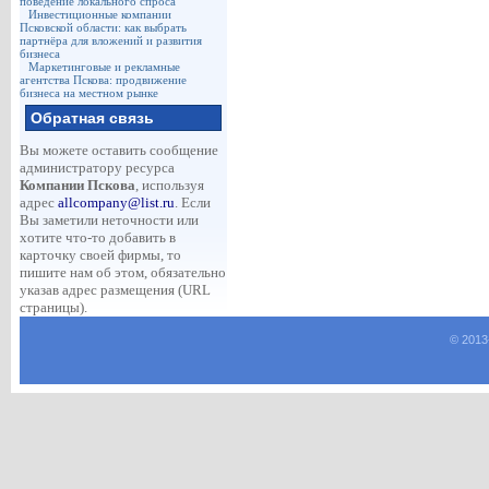
поведение локального спроса
Инвестиционные компании
Псковской области: как выбрать
партнёра для вложений и развития
бизнеса
Маркетинговые и рекламные
агентства Пскова: продвижение
бизнеса на местном рынке
Обратная связь
Вы можете оставить сообщение
администратору ресурса
Компании Пскова
, используя
адрес
allcompany@list.ru
. Если
Вы заметили неточности или
хотите что-то добавить в
карточку своей фирмы, то
пишите нам об этом, обязательно
указав адрес размещения (URL
страницы).
© 2013