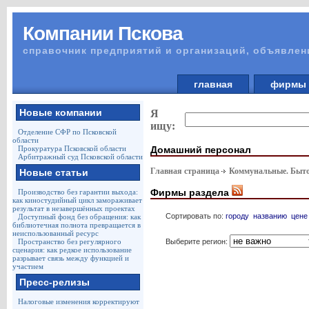
Компании Пскова
справочник предприятий и организаций, объявлен
главная
фирм
Новые компании
Я
ищу:
Отделение СФР по Псковской
области
Домашний персонал
Прокуратура Псковской области
Арбитражный суд Псковской области
Главная страница
Коммунальные. Быто
Новые статьи
Фирмы раздела
Производство без гарантии выхода:
как киностудийный цикл замораживает
результат в незавершённых проектах
Сортировать по:
городу
названию
цене
Доступный фонд без обращения: как
библиотечная полнота превращается в
неиспользованный ресурс
Выберите регион:
Пространство без регулярного
сценария: как редкое использование
разрывает связь между функцией и
участием
Пресс-релизы
Налоговые изменения корректируют