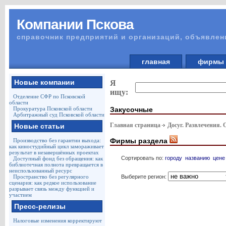
Компании Пскова
справочник предприятий и организаций, объявлен
главная
фирм
Новые компании
Я
ищу:
Отделение СФР по Псковской
области
Закусочные
Прокуратура Псковской области
Арбитражный суд Псковской области
Главная страница
Досуг. Развлечения.
Новые статьи
Фирмы раздела
Производство без гарантии выхода:
как киностудийный цикл замораживает
результат в незавершённых проектах
Сортировать по:
городу
названию
цене
Доступный фонд без обращения: как
библиотечная полнота превращается в
неиспользованный ресурс
Выберите регион:
Пространство без регулярного
сценария: как редкое использование
разрывает связь между функцией и
участием
Пресс-релизы
Налоговые изменения корректируют