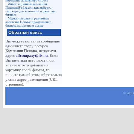
поведение локального спроса
Инвестиционные компании
Псковской области: как выбрать
партнёра для вложений и развития
бизнеса
Маркетинговые и рекламные
агентства Пскова: продвижение
бизнеса на местном рынке
Обратная связь
Вы можете оставить сообщение
администратору ресурса
Компании Пскова
, используя
адрес
allcompany@list.ru
. Если
Вы заметили неточности или
хотите что-то добавить в
карточку своей фирмы, то
пишите нам об этом, обязательно
указав адрес размещения (URL
страницы).
© 2013