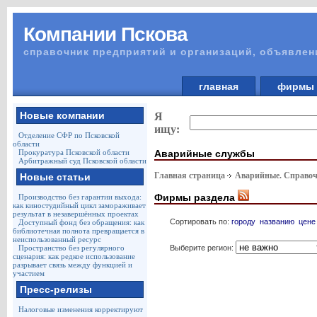
Компании Пскова
справочник предприятий и организаций, объявлен
главная
фирм
Новые компании
Я
ищу:
Отделение СФР по Псковской
области
Аварийные службы
Прокуратура Псковской области
Арбитражный суд Псковской области
Главная страница
Аварийные. Справоч
Новые статьи
Фирмы раздела
Производство без гарантии выхода:
как киностудийный цикл замораживает
результат в незавершённых проектах
Сортировать по:
городу
названию
цене
Доступный фонд без обращения: как
библиотечная полнота превращается в
неиспользованный ресурс
Выберите регион:
Пространство без регулярного
сценария: как редкое использование
разрывает связь между функцией и
участием
Пресс-релизы
Налоговые изменения корректируют