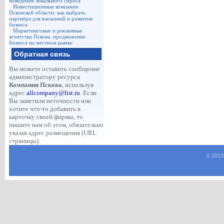
поведение локального спроса
Инвестиционные компании
Псковской области: как выбрать
партнёра для вложений и развития
бизнеса
Маркетинговые и рекламные
агентства Пскова: продвижение
бизнеса на местном рынке
Обратная связь
Вы можете оставить сообщение
администратору ресурса
Компании Пскова
, используя
адрес
allcompany@list.ru
. Если
Вы заметили неточности или
хотите что-то добавить в
карточку своей фирмы, то
пишите нам об этом, обязательно
указав адрес размещения (URL
страницы).
© 2013