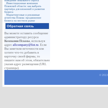
поведение локального спроса
Инвестиционные компании
Псковской области: как выбрать
партнёра для вложений и развития
бизнеса
Маркетинговые и рекламные
агентства Пскова: продвижение
бизнеса на местном рынке
Обратная связь
Вы можете оставить сообщение
администратору ресурса
Компании Пскова
, используя
адрес
allcompany@list.ru
. Если
Вы заметили неточности или
хотите что-то добавить в
карточку своей фирмы, то
пишите нам об этом, обязательно
указав адрес размещения (URL
страницы).
© 2013