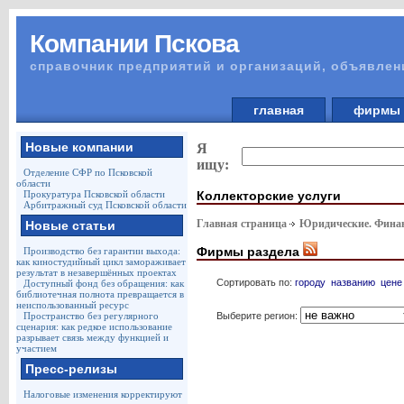
Компании Пскова
справочник предприятий и организаций, объявлен
главная
фирм
Новые компании
Я
ищу:
Отделение СФР по Псковской
области
Коллекторские услуги
Прокуратура Псковской области
Арбитражный суд Псковской области
Главная страница
Юридические. Финан
Новые статьи
Фирмы раздела
Производство без гарантии выхода:
как киностудийный цикл замораживает
результат в незавершённых проектах
Сортировать по:
городу
названию
цене
Доступный фонд без обращения: как
библиотечная полнота превращается в
неиспользованный ресурс
Выберите регион:
Пространство без регулярного
сценария: как редкое использование
разрывает связь между функцией и
участием
Пресс-релизы
Налоговые изменения корректируют