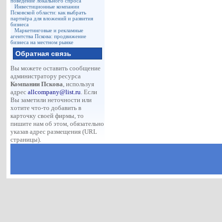
поведение локального спроса
Инвестиционные компании
Псковской области: как выбрать
партнёра для вложений и развития
бизнеса
Маркетинговые и рекламные
агентства Пскова: продвижение
бизнеса на местном рынке
Обратная связь
Вы можете оставить сообщение
администратору ресурса
Компании Пскова
, используя
адрес
allcompany@list.ru
. Если
Вы заметили неточности или
хотите что-то добавить в
карточку своей фирмы, то
пишите нам об этом, обязательно
указав адрес размещения (URL
страницы).