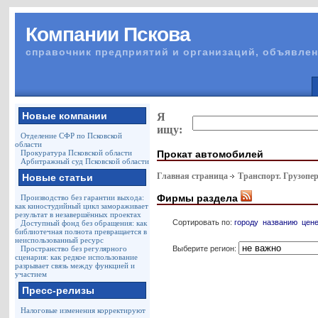
Компании Пскова
справочник предприятий и организаций, объявлен
Новые компании
Я
ищу:
Отделение СФР по Псковской
области
Прокат автомобилей
Прокуратура Псковской области
Арбитражный суд Псковской области
Главная страница
Транспорт. Грузопе
Новые статьи
Фирмы раздела
Производство без гарантии выхода:
как киностудийный цикл замораживает
результат в незавершённых проектах
Сортировать по:
городу
названию
цен
Доступный фонд без обращения: как
библиотечная полнота превращается в
неиспользованный ресурс
Выберите регион:
Пространство без регулярного
сценария: как редкое использование
разрывает связь между функцией и
участием
Пресс-релизы
Налоговые изменения корректируют