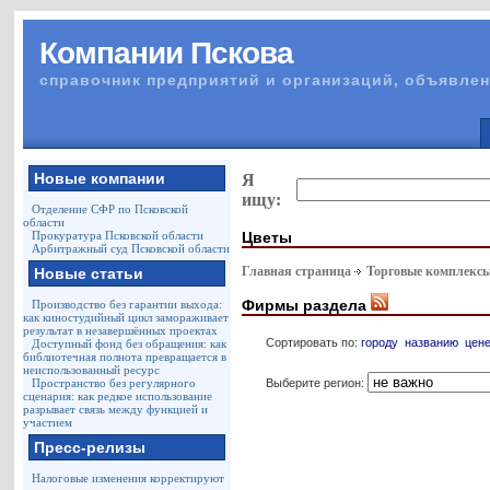
Компании Пскова
справочник предприятий и организаций, объявлен
Новые компании
Я
ищу:
Отделение СФР по Псковской
области
Цветы
Прокуратура Псковской области
Арбитражный суд Псковской области
Главная страница
Торговые комплекс
Новые статьи
Фирмы раздела
Производство без гарантии выхода:
как киностудийный цикл замораживает
результат в незавершённых проектах
Сортировать по:
городу
названию
цен
Доступный фонд без обращения: как
библиотечная полнота превращается в
неиспользованный ресурс
Выберите регион:
Пространство без регулярного
сценария: как редкое использование
разрывает связь между функцией и
участием
Пресс-релизы
Налоговые изменения корректируют