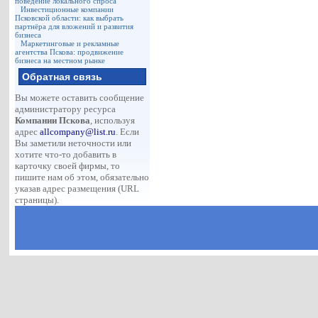
поведение локального спроса
Инвестиционные компании
Псковской области: как выбрать
партнёра для вложений и развития
бизнеса
Маркетинговые и рекламные
агентства Пскова: продвижение
бизнеса на местном рынке
Обратная связь
Вы можете оставить сообщение
администратору ресурса
Компании Пскова
, используя
адрес
allcompany@list.ru
. Если
Вы заметили неточности или
хотите что-то добавить в
карточку своей фирмы, то
пишите нам об этом, обязательно
указав адрес размещения (URL
страницы).