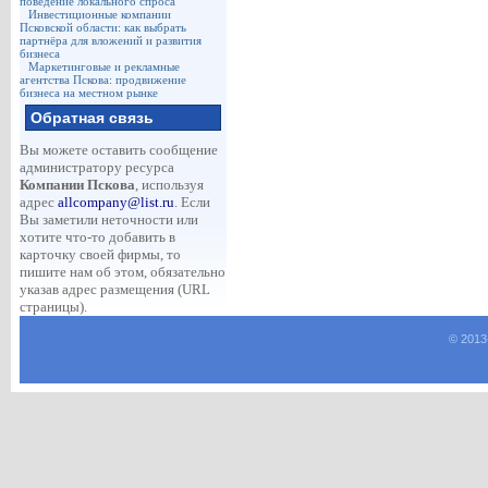
поведение локального спроса
Инвестиционные компании
Псковской области: как выбрать
партнёра для вложений и развития
бизнеса
Маркетинговые и рекламные
агентства Пскова: продвижение
бизнеса на местном рынке
Обратная связь
Вы можете оставить сообщение
администратору ресурса
Компании Пскова
, используя
адрес
allcompany@list.ru
. Если
Вы заметили неточности или
хотите что-то добавить в
карточку своей фирмы, то
пишите нам об этом, обязательно
указав адрес размещения (URL
страницы).
© 2013