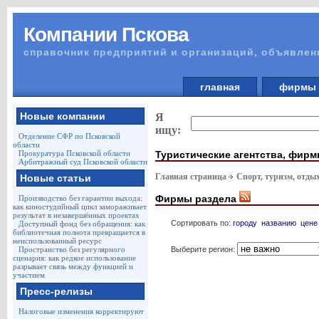
Компании Пскова
справочник предприятий и организаций, объявлен
главная
фирм
Новые компании
Я
ищу:
Отделение СФР по Псковской
области
Туристические агентства, фир
Прокуратура Псковской области
Арбитражный суд Псковской области
Главная страница
Спорт, туризм, отды
Новые статьи
Фирмы раздела
Производство без гарантии выхода:
как киностудийный цикл замораживает
результат в незавершённых проектах
Сортировать по:
городу
названию
цене
Доступный фонд без обращения: как
библиотечная полнота превращается в
неиспользованный ресурс
Выберите регион:
Пространство без регулярного
сценария: как редкое использование
разрывает связь между функцией и
участием
Пресс-релизы
Налоговые изменения корректируют