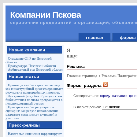
Компании Пскова
справочник предприятий и организаций, объявлен
главная
фирм
Новые компании
Я
ищу:
Отделение СФР по Псковской
области
Реклама
Прокуратура Псковской области
Арбитражный суд Псковской области
Главная страница
Реклама. Полиграф
Новые статьи
Фирмы раздела
Производство без гарантии выхода:
как киностудийный цикл замораживает
результат в незавершённых проектах
Сортировать по:
городу
названию
цене
Доступный фонд без обращения: как
библиотечная полнота превращается в
неиспользованный ресурс
Выберите регион:
Пространство без регулярного
сценария: как редкое использование
разрывает связь между функцией и
участием
Пресс-релизы
Налоговые изменения корректируют