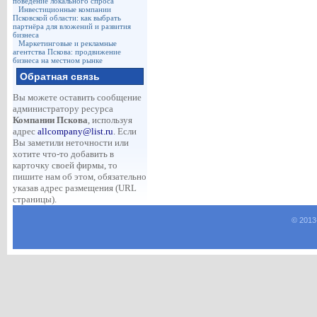
поведение локального спроса
Инвестиционные компании
Псковской области: как выбрать
партнёра для вложений и развития
бизнеса
Маркетинговые и рекламные
агентства Пскова: продвижение
бизнеса на местном рынке
Обратная связь
Вы можете оставить сообщение
администратору ресурса
Компании Пскова
, используя
адрес
allcompany@list.ru
. Если
Вы заметили неточности или
хотите что-то добавить в
карточку своей фирмы, то
пишите нам об этом, обязательно
указав адрес размещения (URL
страницы).
© 2013