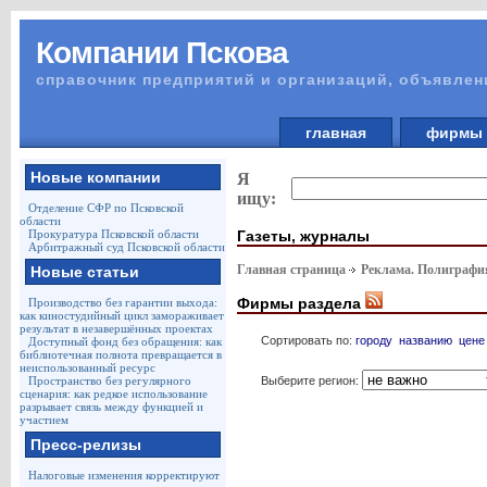
Компании Пскова
справочник предприятий и организаций, объявлен
главная
фирм
Новые компании
Я
ищу:
Отделение СФР по Псковской
области
Газеты, журналы
Прокуратура Псковской области
Арбитражный суд Псковской области
Главная страница
Реклама. Полиграф
Новые статьи
Фирмы раздела
Производство без гарантии выхода:
как киностудийный цикл замораживает
результат в незавершённых проектах
Сортировать по:
городу
названию
цене
Доступный фонд без обращения: как
библиотечная полнота превращается в
неиспользованный ресурс
Выберите регион:
Пространство без регулярного
сценария: как редкое использование
разрывает связь между функцией и
участием
Пресс-релизы
Налоговые изменения корректируют