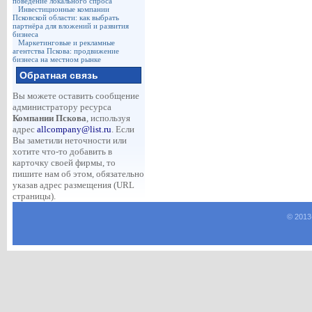
поведение локального спроса
Инвестиционные компании
Псковской области: как выбрать
партнёра для вложений и развития
бизнеса
Маркетинговые и рекламные
агентства Пскова: продвижение
бизнеса на местном рынке
Обратная связь
Вы можете оставить сообщение
администратору ресурса
Компании Пскова
, используя
адрес
allcompany@list.ru
. Если
Вы заметили неточности или
хотите что-то добавить в
карточку своей фирмы, то
пишите нам об этом, обязательно
указав адрес размещения (URL
страницы).
© 2013