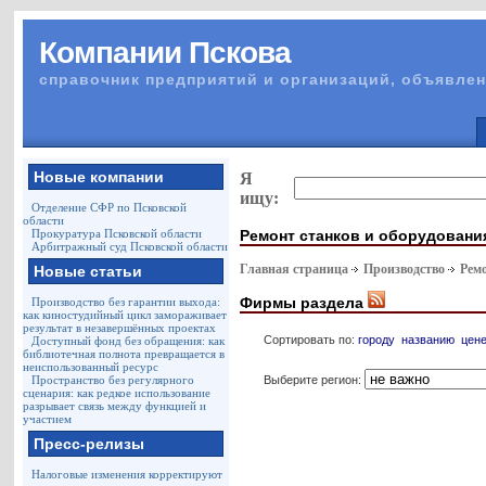
Компании Пскова
справочник предприятий и организаций, объявлен
Новые компании
Я
ищу:
Отделение СФР по Псковской
области
Ремонт станков и оборудовани
Прокуратура Псковской области
Арбитражный суд Псковской области
Главная страница
Производство
Рем
Новые статьи
Фирмы раздела
Производство без гарантии выхода:
как киностудийный цикл замораживает
результат в незавершённых проектах
Сортировать по:
городу
названию
цен
Доступный фонд без обращения: как
библиотечная полнота превращается в
неиспользованный ресурс
Выберите регион:
Пространство без регулярного
сценария: как редкое использование
разрывает связь между функцией и
участием
Пресс-релизы
Налоговые изменения корректируют