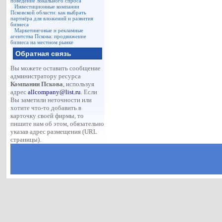
поведение локального спроса
Инвестиционные компании
Псковской области: как выбрать
партнёра для вложений и развития
бизнеса
Маркетинговые и рекламные
агентства Пскова: продвижение
бизнеса на местном рынке
Обратная связь
Вы можете оставить сообщение
администратору ресурса
Компании Пскова
, используя
адрес
allcompany@list.ru
. Если
Вы заметили неточности или
хотите что-то добавить в
карточку своей фирмы, то
пишите нам об этом, обязательно
указав адрес размещения (URL
страницы).